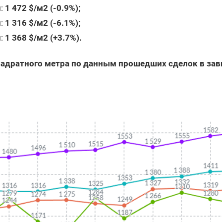
ы:
1 472 $/м2 (-0.9%);
ы:
1 316 $/м2 (-6.1%);
ы:
1 368 $/м2 (+3.7%).
адратного метра по данным прошедших сделок в зав