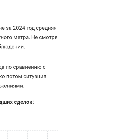
е за 2024 год средняя
тного метра. Не смотря
аблюдений.
да по сравнению с
ко потом ситуация
ижениями.
дших сделок: