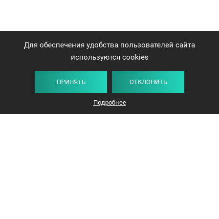
Для обеспечения удобства пользователей сайта
используются cookies
ПРИНЯТЬ
ОТКЛОНИТЬ
Подробнее
+375 44 732-5000
ЗАКАЗАТЬ ЗВОНОК
info@avangard-n.by
Минск
,
Проспект Победителей, 17, офис 1212