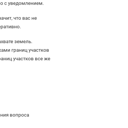
ьмо с уведомлением.
ачит, что вас не
еративно.
ахвате земель.
ками границ участков
аниц участков все же
ения вопроса