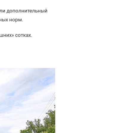
если дополнительный
ных норм.
шних» сотках.