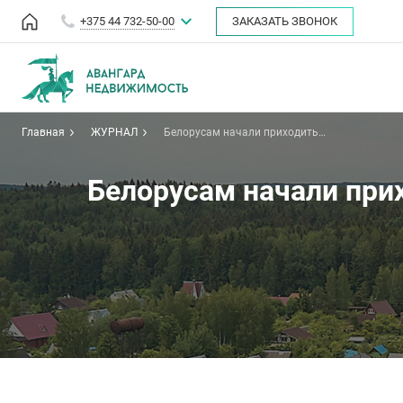
+375 44 732-50-00
ЗАКАЗАТЬ ЗВОНОК
Главная
ЖУРНАЛ
Белорусам начали приходить
письма из-за самозахвата
земель. Что грозит
нарушителям?
Белорусам начали прих