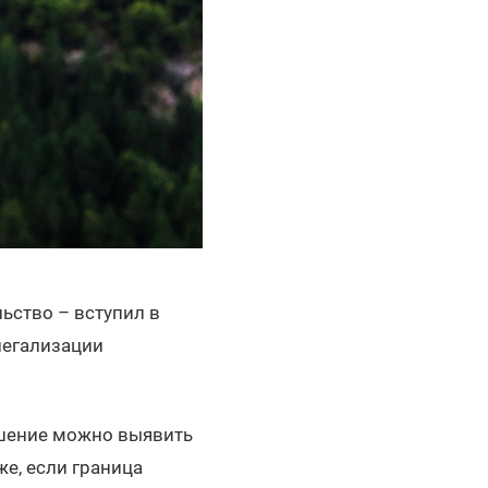
ьство – вступил в
легализации
ушение можно выявить
е, если граница