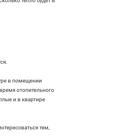
асколько тепло будет в
ся.
уре в помещении
 время отопительного
еплые и в квартире
нтересоваться тем,