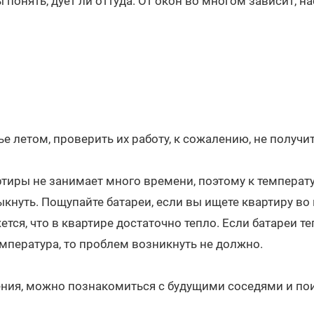
 понять, дует ли оттуда. От окон во многом зависит, н
е летом, проверить их работу, к сожалению, не получит
тиры не занимает много времени, поэтому к температ
кнуть. Пощупайте батареи, если вы ищете квартиру во
ется, что в квартире достаточно тепло. Если батареи т
мпература, то проблем возникнуть не должно.
ния, можно познакомиться с будущими соседями и пои