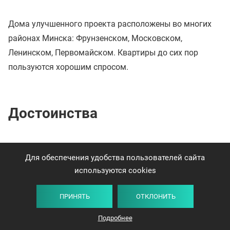
Дома улучшенного проекта расположены во многих
районах Минска: Фрунзенском, Московском,
Ленинском, Первомайском. Квартиры до сих пор
пользуются хорошим спросом.
Достоинства
Увеличенная средняя площадь квартир. Это
Для обеспечения удобства пользователей сайта
сделало их не только удобнее, но дало
используются cookies
возможность рационально расселять различные
по составу семьи.
ПРИНЯТЬ
ОТКЛОНИТЬ
Увеличенный размер кухни. Может поместиться
Подробнее