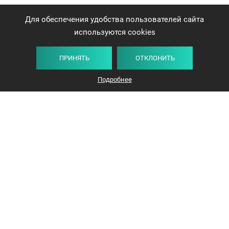
Для обеспечения удобства пользователей сайта
используются cookies
ПРИНЯТЬ
ОТКЛОНИТЬ
Подробнее
+375 44 732-5000
ЗАКАЗАТЬ ЗВОНОК
info@avangard-n.by
Минск
,
Проспект Победителей, 17, офис 1212