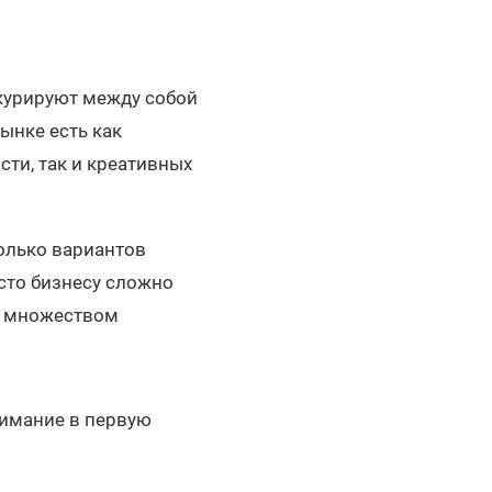
курируют между собой
ынке есть как
ти, так и креативных
олько вариантов
сто бизнесу сложно
ся множеством
нимание в первую