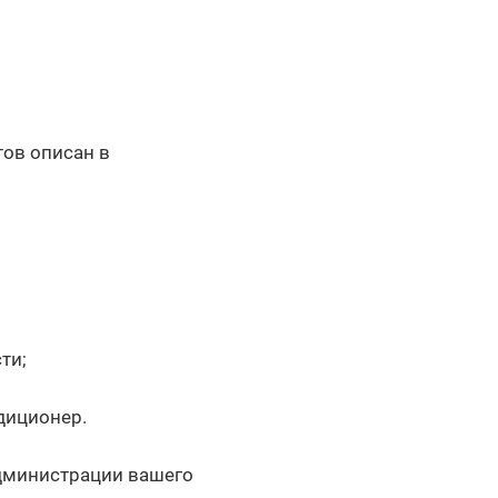
тов описан в
ти;
диционер.
администрации вашего