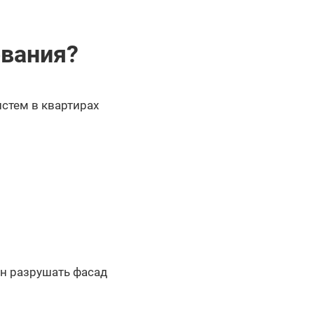
ования?
истем в квартирах
н разрушать фасад