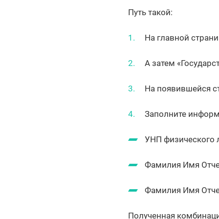
Путь такой:
На главной стран
А затем «Государс
На появившейся ст
Заполните информ
УНП физического л
Фамилия Имя Отче
Фамилия Имя Отче
Полученная комбинация