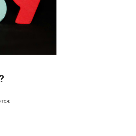
?
тся: