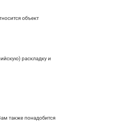
тносится объект
лийскую) раскладку и
 Вам также понадобится