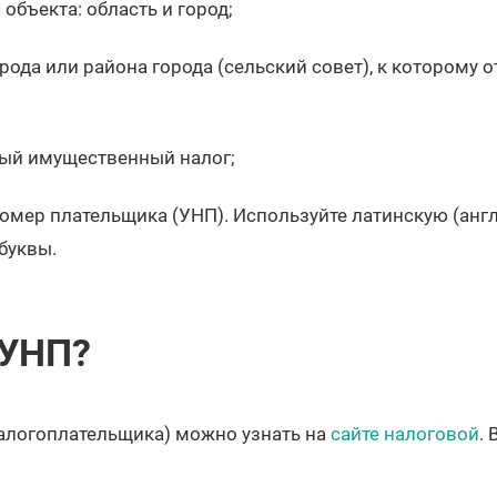
объекта: область и город;
ода или района города (сельский совет), к которому о
ный имущественный налог;
омер плательщика (УНП). Используйте латинскую (анг
 буквы.
 УНП?
алогоплательщика) можно узнать на
сайте налоговой
.