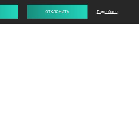
ОТКЛОНИТЬ
Подробнее
СТАТЬИ
ОТЗЫВЫ
info@avangard-n.by
Минск
,
Проспект Победителей, 17, офис 1212