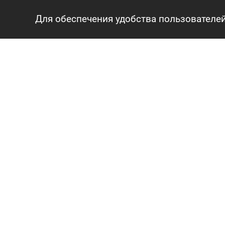
Для обеспечения удобства пользователей
ГЛАВНАЯ
АГЕНТСТВО
О нас
Сотрудники
Вопросы и ответы
Карьера
Контакты
КАРТА САЙТА
© 2016-2026 «Авангард Недвижимость»
УНП: 192638407, Лицензия: 02240/308, МЮ РБ
Политика конфиденциальности