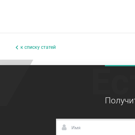
к списку статей
Ес
Получи