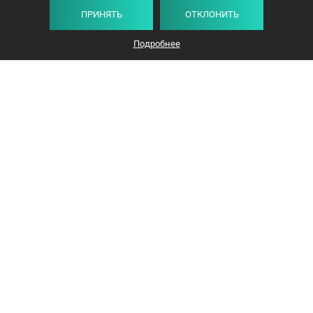
ПРИНЯТЬ
ОТКЛОНИТЬ
Подробнее
+375 44 732-5000
ЗАКАЗАТЬ ЗВОНОК
info@avangard-n.by
Минск
,
Проспект Победителей, 17, офис 1212
© 2016-2026 «Авангард Недвижимость»
УНП: 192638407, Лицензия: 02240/308, МЮ РБ
Политика конфиденциальности