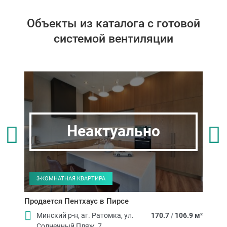
Объекты из каталога с готовой
системой вентиляции
3-
ме
Неактуально
3-КОМНАТНАЯ КВАРТИРА
Продается Пентхаус в Пирсе
Минский р-н, аг. Ратомка, ул.
170.7
/
106.9 м²
Солнечный Пляж, 7