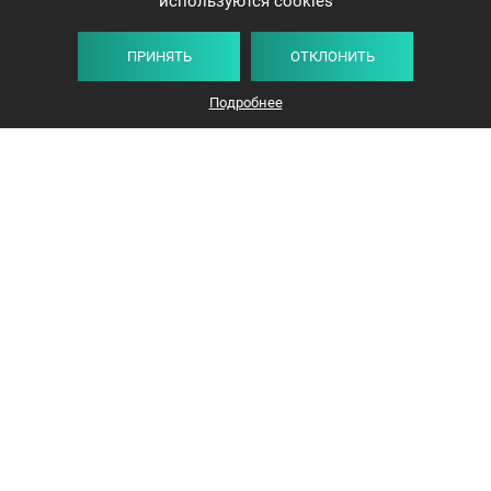
используются cookies
ПРИНЯТЬ
ОТКЛОНИТЬ
Подробнее
+375 44 732-5000
ЗАКАЗАТЬ ЗВОНОК
info@avangard-n.by
Минск
,
Проспект Победителей, 17, офис 1212
© 2016-2026 «Авангард Недвижимость»
УНП: 192638407, Лицензия: 02240/308, МЮ РБ