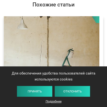
Похожие статьи
Для обеспечения удобства пользователей сайта
используются cookies
Что может утаивать продавец квартиры:
ПРИНЯТЬ
ОТКЛОНИТЬ
состояние квартиры
Подробнее
Рассказываем, на что обратить внимание, чтобы не