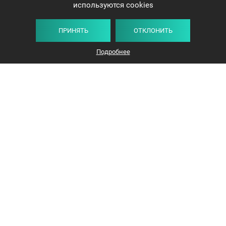
используются cookies
ПРИНЯТЬ
ОТКЛОНИТЬ
Подробнее
+375 44 732-5000
ЗАКАЗАТЬ ЗВОНОК
info@avangard-n.by
Минск
,
Проспект Победителей, 17, офис 1212
© 2016-2026 «Авангард Недвижимость»
УНП: 192638407, Лицензия: 02240/308, МЮ РБ