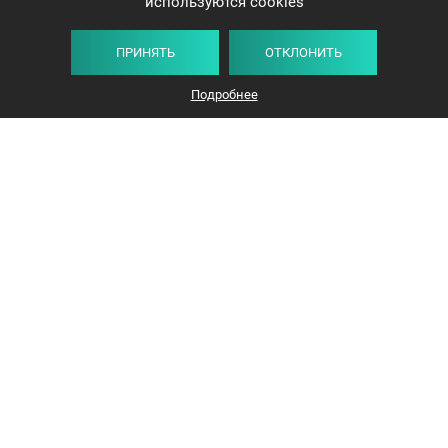
используются cookies
ПРИНЯТЬ
ОТКЛОНИТЬ
Подробнее
+375 44 732-5000
ЗАКАЗАТЬ ЗВОНОК
info@avangard-n.by
Минск
,
Проспект Победителей, 17, офис 1212
© 2016-2026 «Авангард Недвижимость»
УНП: 192638407, Лицензия: 02240/308, МЮ РБ