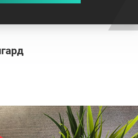
нгард