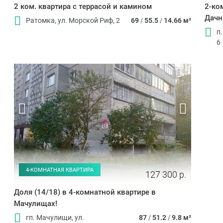
2 ком. квартира с террасой и камином
2-ко
Дач
Ратомка, ул. Морской Риф, 2
69
/
55.5
/
14.66 м²
п
6
4-КОМНАТНАЯ КВАРТИРА
127 300 р.
Доля (14/18) в 4-комнатной квартире в
Мачулищах!
гп. Мачулищи, ул.
87
/
51.2
/
9.8 м²