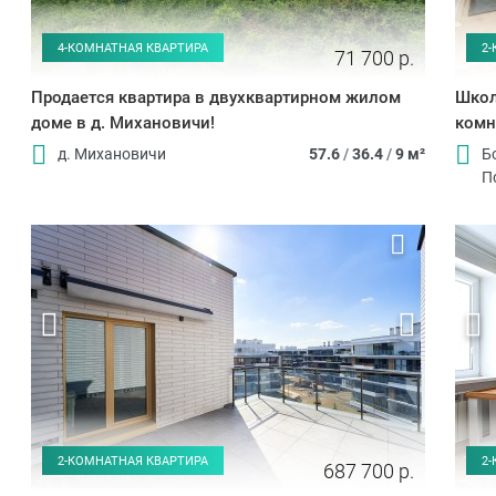
4-КОМНАТНАЯ КВАРТИРА
2
71 700 р.
Продается квартира в двухквартирном жилом
Школ
доме в д. Михановичи!
комн
д. Михановичи
57.6
/
36.4
/
9 м²
Б
П
2-КОМНАТНАЯ КВАРТИРА
2
687 700 р.