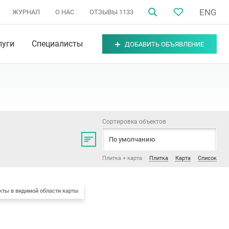
ENG
ЖУРНАЛ
О НАС
ОТЗЫВЫ
1133
луги
Специалисты
ДОБАВИТЬ ОБЪЯВЛЕНИЕ
Сортировка объектов
По умолчанию
Плитка + карта
Плитка
Карта
Список
кты в видимой области карты