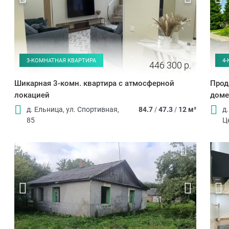
3-КОМНАТНАЯ КВАРТИРА
4
446 300 р.
Шикарная 3-комн. квартира с атмосферной
Прод
локацией
доме
д. Ельница, ул. Спортивная,
84.7
/
47.3
/
12 м²
д.
85
Ц