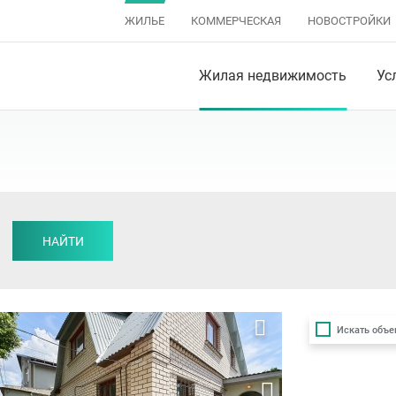
ЖИЛЬЕ
КОММЕРЧЕСКАЯ
НОВОСТРОЙКИ
Жилая недвижимость
Ус
изанский район
НАЙТИ
,
Заводской район
,
Ленинский район
,
Октябрьский райо
Искать объе