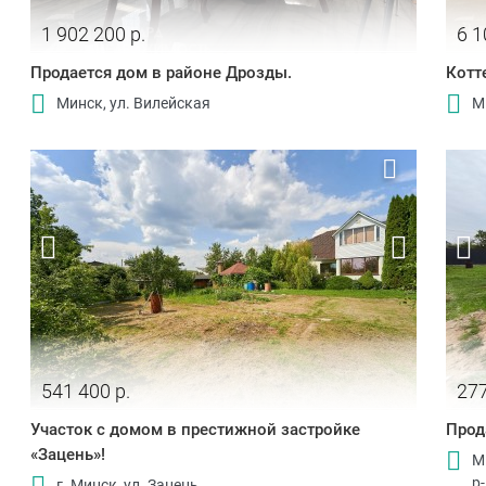
1 902 200 р.
6 1
Продается дом в районе Дрозды.
Котт
Минск, ул. Вилейская
М
541 400 р.
277
Участок с домом в престижной застройке
Прод
«Зацень»!
М
р
г. Минск, ул. Зацень