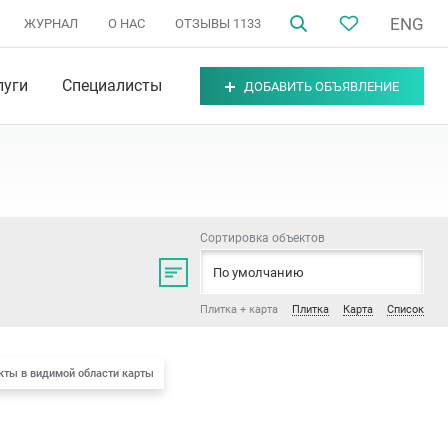
ENG
ЖУРНАЛ
О НАС
ОТЗЫВЫ
1133
луги
Специалисты
ДОБАВИТЬ ОБЪЯВЛЕНИЕ
Сортировка объектов
н
,
Московский район
,
Фрунзенский район
По умолчанию
,
Минск
Плитка + карта
Плитка
Карта
Список
кты в видимой области карты