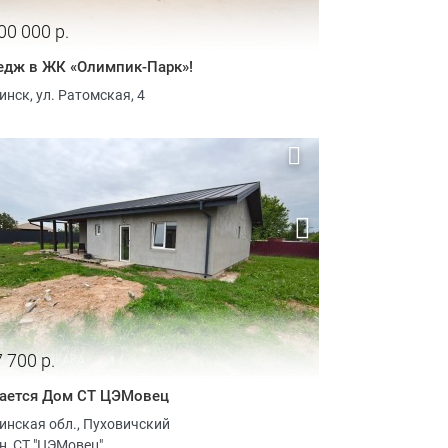
00 000 р.
едж в ЖК «Олимпик-Парк»!
инск, ул. Ратомская, 4
 700 р.
ается Дом СТ ЦЭМовец
инская обл., Пуховичский
-н, СТ "ЦЭМовец"