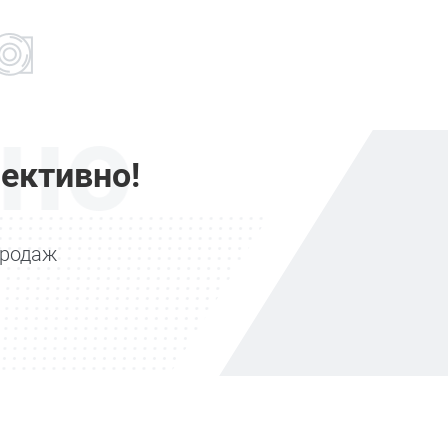
но
ективно!
продаж