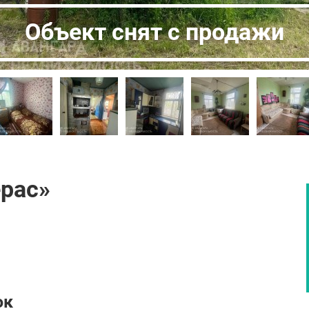
Объект снят с продажи
ерас»
ок