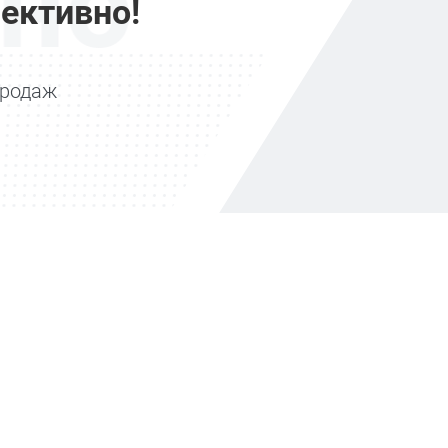
но
ективно!
продаж