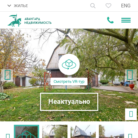
ENG
ЖИЛЬЕ
Смотреть VR-тур
Неактуально