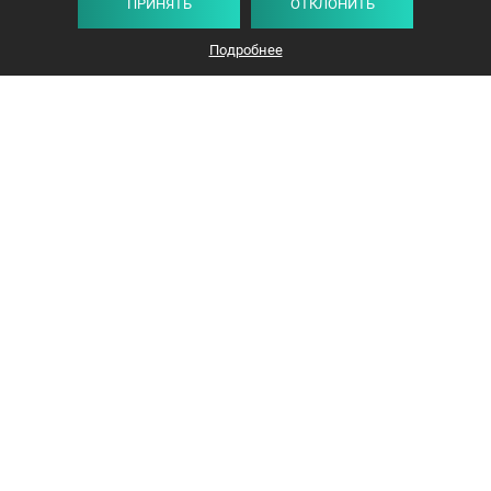
ПРИНЯТЬ
ОТКЛОНИТЬ
Подробнее
+375 44 732-5000
ЗАКАЗАТЬ ЗВОНОК
info@avangard-n.by
Минск, проспект Победителей, 17, офис 1212
© 2016-2026 «Авангард Недвижимость»
УНП: 192638407, Лицензия: 02240/308, МЮ РБ
Политика конфиденциальности
Политика Cookies