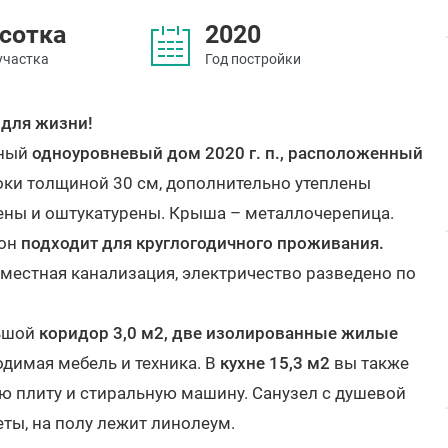
 сотка
2020
участка
Год постройки
 для жизни!
тный
одноуровневый дом 2020 г. п., расположенный
оки толщиной 30 см, дополнительно утеплены
ены и оштукатурены. Крыша – металлочерепица.
 он
подходит для круглогодичного проживания.
 местная канализация, электричество разведено по
льшой
коридор 3,0 м2, две изолированные жилые
одимая мебель и техника. В
кухне 15,3 м2
вы также
ую плиту и стиральную машину. Санузел с душевой
еты, на полу лежит линолеум.