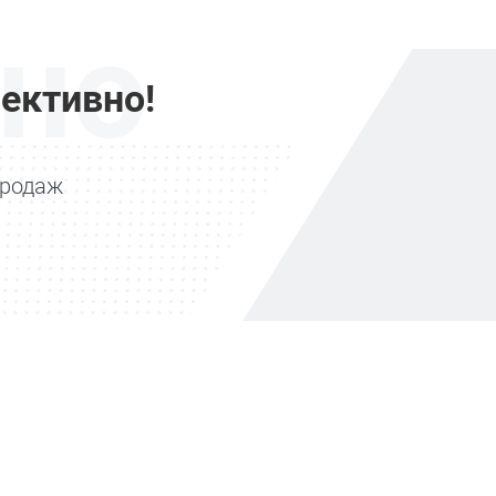
но
ективно!
продаж