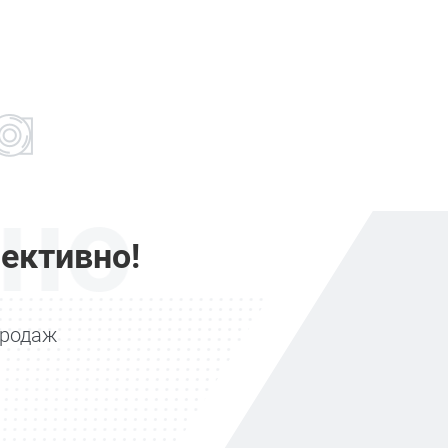
но
ективно!
продаж