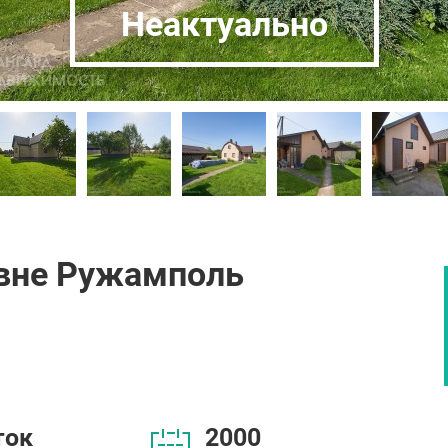
Неактуально
вне Ружамполь
ток
2000