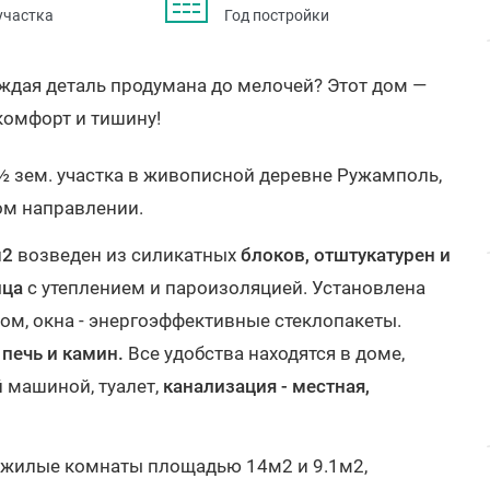
участка
Год постройки
ждая деталь продумана до мелочей? Этот дом —
 комфорт и тишину!
½ зем. участка в живописной деревне Ружамполь,
ом направлении.
м2
возведен из силикатных
блоков, отштукатурен и
ица
с утеплением и пароизоляцией. Установлена
ом, окна - энергоэффективные стеклопакеты.
ь
печь и камин.
Все удобства находятся в доме,
 машиной, туалет,
канализация - местная,
е жилые комнаты площадью 14м2 и 9.1м2,