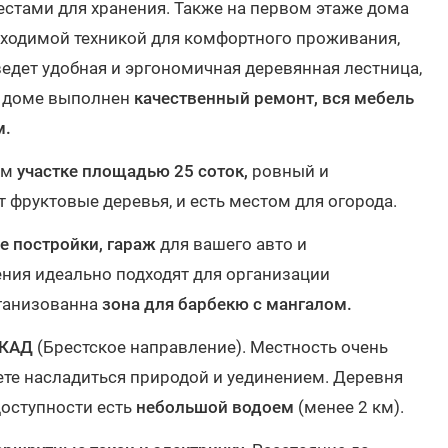
стами для хранения. Также на первом этаже дома
бходимой техникой для комфортного проживания,
ведет удобная и эргономичная деревянная лестница,
В доме выполнен
качественный ремонт, вся мебель
ам.
ом
участке площадью 25 соток,
ровный и
 фруктовые деревья, и есть местом для огорода.
е постройки,
гараж
для вашего авто и
ия идеально подходят для организации
рганизованна
зона для барбекю с мангалом.
МКАД
(Брестское направление). Местность очень
ете насладиться природой и уединением. Деревня
доступности есть
небольшой водоем
(менее 2 км).