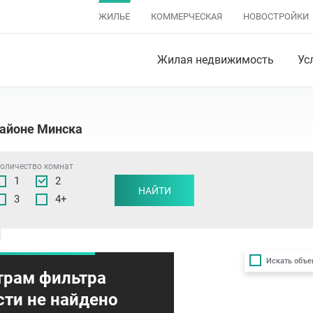
ЖИЛЬЕ
КОММЕРЧЕСКАЯ
НОВОСТРОЙКИ
Жилая недвижимость
Ус
районе Минска
оличество комнат
1
2
НАЙТИ
3
4+
Искать объе
трам фильтра
ти не найдено