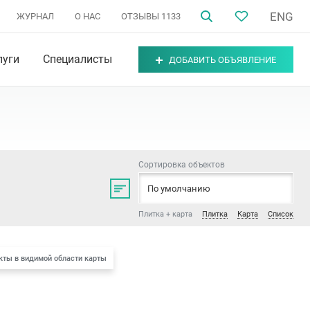
ENG
ЖУРНАЛ
О НАС
ОТЗЫВЫ
1133
луги
Специалисты
ДОБАВИТЬ ОБЪЯВЛЕНИЕ
Сортировка объектов
По умолчанию
Плитка + карта
Плитка
Карта
Список
кты в видимой области карты