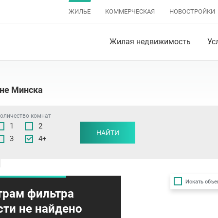
ЖИЛЬЕ
КОММЕРЧЕСКАЯ
НОВОСТРОЙКИ
Жилая недвижимость
Ус
оне Минска
оличество комнат
1
2
НАЙТИ
3
4+
Искать объе
трам фильтра
ти не найдено