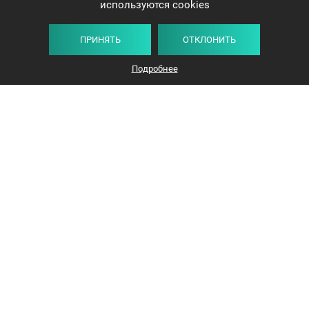
используются cookies
ПРИНЯТЬ
ОТКЛОНИТЬ
Подробнее
+375 44 732-5000
ЗАКАЗАТЬ ЗВОНОК
info@avangard-n.by
Минск, проспект Победителей, 17, офис 1212
© 2016-2026 «Авангард Недвижимость»
УНП: 192638407, Лицензия: 02240/308, МЮ РБ