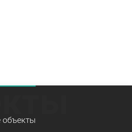
екты
е объекты