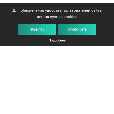
Для обеспечения удобства пользователей сайта
используются cookies
ПРИНЯТЬ
ОТКЛОНИТЬ
Подробнее
+375 44 732-5000
ЗАКАЗАТЬ ЗВОНОК
info@avangard-n.by
Минск, проспект Победителей, 17, офис 1212
© 2016-2026 «Авангард Недвижимость»