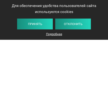
Для обеспечения удобства пользователей сайта
используются cookies
ПРИНЯТЬ
ОТКЛОНИТЬ
Подробнее
+375 44 732-5000
ЗАКАЗАТЬ ЗВОНОК
info@avangard-n.by
Минск, проспект Победителей, 17, офис 1212
© 2016-2026 «Авангард Недвижимость»