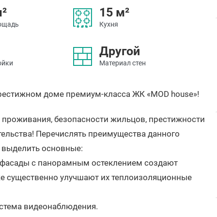
м²
15 м²
ощадь
Кухня
Другой
ойки
Материал стен
престижном доме премиум-класса ЖК «MOD house»!
 проживания, безопасности жильцов, престижности
тельства! Перечислять преимущества данного
ы выделить основные:
 фасады с панорамным остеклением создают
же существенно улучшают их теплоизоляционные
истема видеонаблюдения.