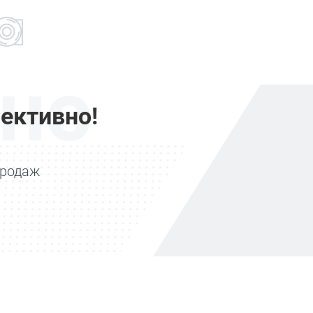
но
ективно!
продаж