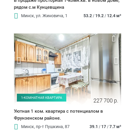
В продаже просторная 1-комн.кв. в новом доме,
рядом с.м Кунцевщина
Минск, ул. Жиновича, 1
53.2
/
19.2
/
12.4 м²
1-КОМНАТНАЯ КВАРТИРА
227 700 р.
Уютная 1 ком. квартира с потенциалом в
Фрунзенском районе.
Минск, пр-т Пушкина, 87
39.1
/
17
/
7.7 м²