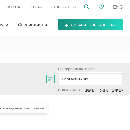
ENG
ЖУРНАЛ
О НАС
ОТЗЫВЫ
1133
луги
Специалисты
ДОБАВИТЬ ОБЪЯВЛЕНИЕ
Сортировка объектов
н
,
Московский район
,
Фрунзенский район
По умолчанию
,
Минск
,
Минский район
Плитка + карта
Плитка
Карта
Список
кты в видимой области карты