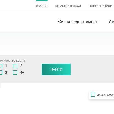
ЖИЛЬЕ
КОММЕРЧЕСКАЯ
НОВОСТРОЙКИ
Жилая недвижимость
Ус
оличество комнат
1
2
изанский район
,
Заводской район
НАЙТИ
,
Ленинский район
,
Октябрьский райо
3
4+
Искать объе