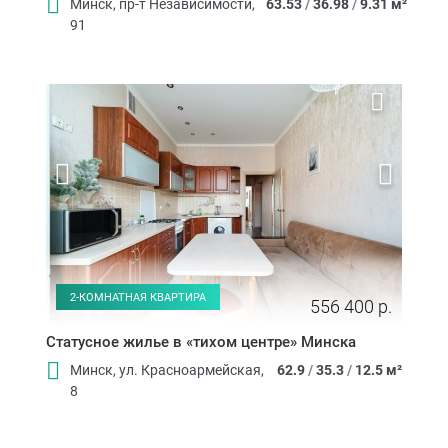
Минск, пр-т Независимости,
63.53
/
36.98
/
9.31 м²
91
2-КОМНАТНАЯ КВАРТИРА
556 400 р.
Статусное жилье в «тихом центре» Минска
Минск, ул. Красноармейская,
62.9
/
35.3
/
12.5 м²
8