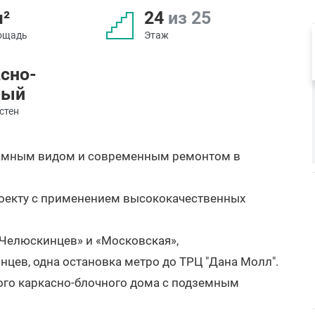
м²
24
из 25
ощадь
Этаж
сно-
ный
стен
орамным видом и современным ремонтом в
оекту с применением высококачественных
 Челюскинцев» и «Московская»,
цев, одна остановка метро до ТРЦ "Дана Молл".
ого каркасно-блочного дома с подземным