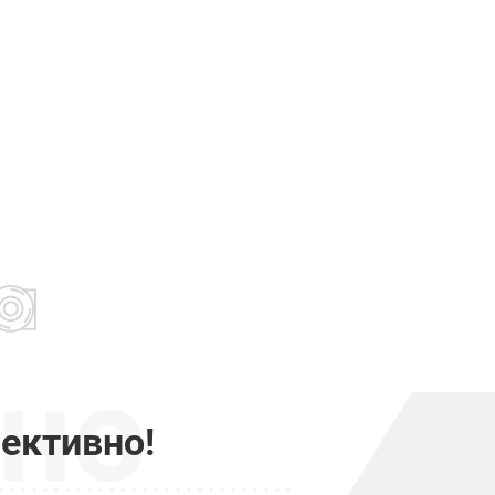
но
ективно!