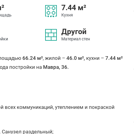
м²
7.44 м²
ощадь
Кухня
Другой
ойки
Материал стен
площадью
66.24 м²
, жилой –
46.0 м²,
кухни –
7.44 м²
года постройки на
Мавра, 36.
ой всех коммуникаций, утеплением и покраской
. Санузел раздельный;