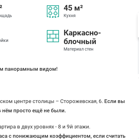
²
45 м²
ощадь
Кухня
Каркасно-
блочный
ойки
Материал стен
ным панорамным видом!
еском центре столицы – Сторожевская, 6.
Если вы
в нём просто ещё не были.
тира в двух уровнях - 8 и 9й этажи.
аса с понижающим коэффициентом, если считать