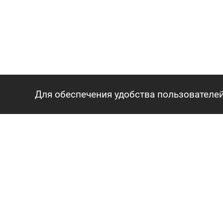
Для обеспечения удобства пользователей
ГЛАВНАЯ
АГЕНТСТВО
О нас
Сотрудники
Вопросы и ответы
Карьера
Контакты
КАРТА САЙТА