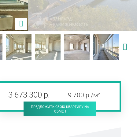
3 673 300
р
.
9 700
р
./м²
ПРЕДЛОЖИТЬ СВОЮ КВАРТИРУ НА
ОБМЕН