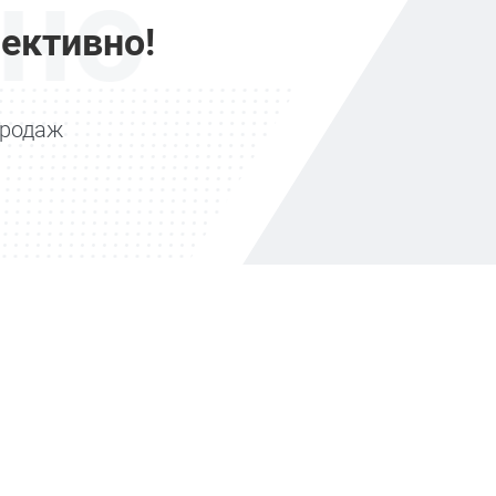
но
ективно!
продаж