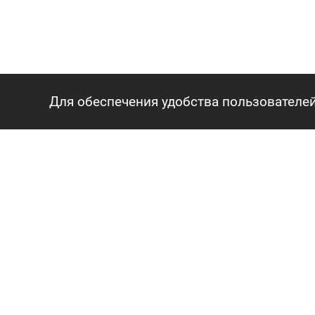
Для обеспечения удобства пользователей
ГЛАВНАЯ
АГЕНТСТВО
О нас
Сотрудники
Вопросы и ответы
Карьера
Контакты
КАРТА САЙТА