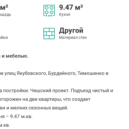
 м²
9.47 м²
ощадь
Кухня
Другой
ойки
Материал стен
м и мебелью.
е улиц Якубовского, Бурдейного, Тимошенко в
.
а постройки. Чешский проект. Подъезд чистый и
огорожен на две квартиры, что создает
ви и мелких сезонных вещей.
я – 9.47 м.кв.
м.кв.