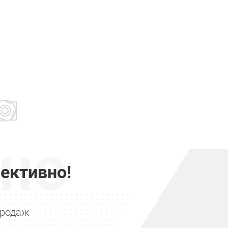
но
ективно!
продаж