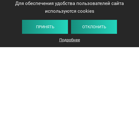
Для обеспечения удобства пользователей сайта
используются cookies
ПРИНЯТЬ
ОТКЛОНИТЬ
Подробнее
+375 44 732-5000
ЗАКАЗАТЬ ЗВОНОК
info@avangard-n.by
Минск, проспект Победителей, 17, офис 1212
© 2016-2026 «Авангард Недвижимость»