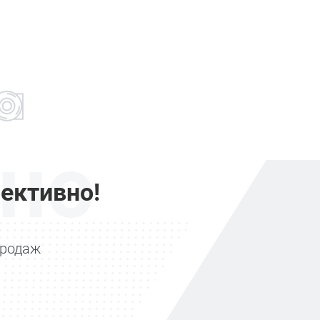
но
ективно!
продаж