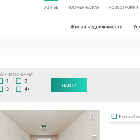
ЖИЛЬЕ
КОММЕРЧЕСКАЯ
НОВОСТРОЙКИ
Жилая недвижимость
Ус
оличество комнат
1
2
изанский район
,
Заводской район
НАЙТИ
,
Ленинский район
,
Октябрьский райо
3
4+
Искать объе