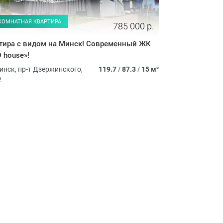
-КОМНАТНАЯ КВАРТИРА
785 000 р.
тира с видом на Минск! Современный ЖК
 house»!
инск, пр-т Дзержинского,
119.7
/
87.3
/
15 м²
2