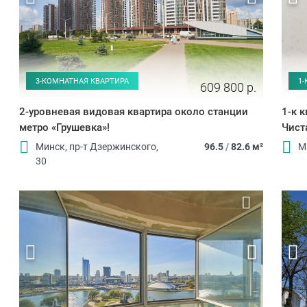
3-КОМНАТНАЯ КВАРТИРА
1
609 800 р.
2-уровневая видовая квартира около станции
1-к 
метро «Грушевка»!
Чист
Минск, пр-т Дзержинского,
96.5
/
82.6 м²
М
30