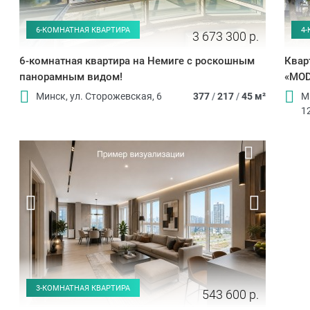
6-КОМНАТНАЯ КВАРТИРА
4
3 673 300 р.
6-комнатная квартира на Немиге с роскошным
Квар
панорамным видом!
«MOD
Минск, ул. Сторожевская, 6
377
/
217
/
45 м²
М
1
3-КОМНАТНАЯ КВАРТИРА
543 600 р.