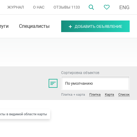
ENG
ЖУРНАЛ
О НАС
ОТЗЫВЫ
1133
луги
Специалисты
ДОБАВИТЬ ОБЪЯВЛЕНИЕ
Сортировка объектов
н
,
Московский район
,
Фрунзенский район
По умолчанию
,
Минск
Плитка + карта
Плитка
Карта
Список
кты в видимой области карты