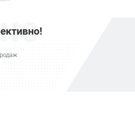
но
ективно!
продаж