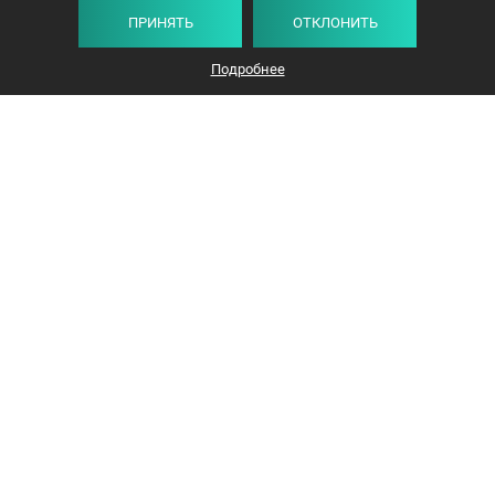
ПРИНЯТЬ
ОТКЛОНИТЬ
Подробнее
+375 44 732-5000
ЗАКАЗАТЬ ЗВОНОК
info@avangard-n.by
Минск, проспект Победителей, 17, офис 1212
© 2016-2026 «Авангард Недвижимость»
УНП: 192638407, Лицензия: 02240/308, МЮ РБ
Политика конфиденциальности